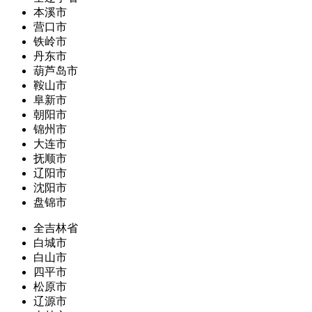
本溪市
营口市
铁岭市
丹东市
葫芦岛市
鞍山市
阜新市
朝阳市
锦州市
大连市
抚顺市
辽阳市
沈阳市
盘锦市
全吉林省
白城市
白山市
四平市
松原市
辽源市