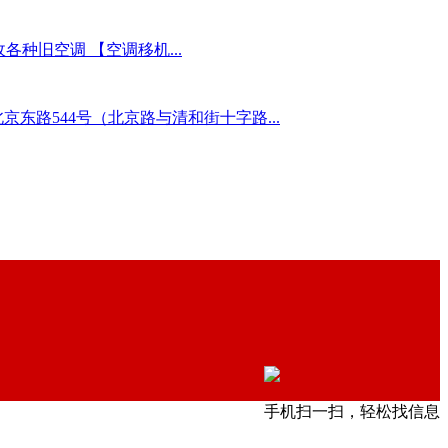
种旧空调 【空调移机...
东路544号（北京路与清和街十字路...
手机扫一扫，轻松找信息