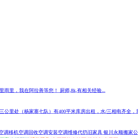
里，我在阿拉善等您！ 厨师,8k,有相关经验...
公里处（杨家寨七队）有400平米库房出租，水/三相电齐全，靠路
空调移机空调回收空调安装空调维修代扔旧家具 银川永顺搬家公司
搬家
生活配送
维修服务
宁夏回族自治区 银川市 金凤区