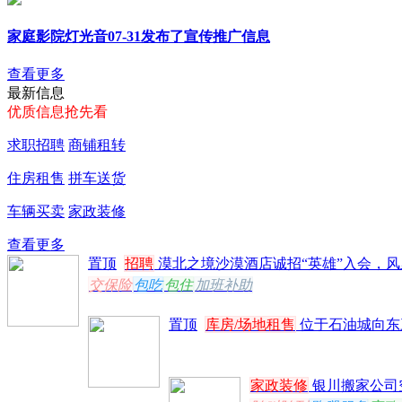
家庭影院灯光音07-31发布了宣传推广信息
查看更多
最新信息
优质信息抢先看
求职招聘
商铺租转
住房租售
拼车送货
车辆买卖
家政装修
查看更多
置顶
招聘
漠北之境沙漠酒店诚招“英雄”入会，风里雨
交保险
包吃
包住
加班补助
置顶
库房/场地租售
位于石油城向东三
家政装修
银川搬家公司
随叫随到
跑腿服务
家政