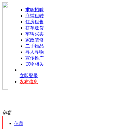
求职招聘
商铺租转
住房租售
拼车送货
车辆买卖
家政装修
二手物品
寻人寻物
宣传推广
宠物相关
立即登录
发布信息
信息
信息