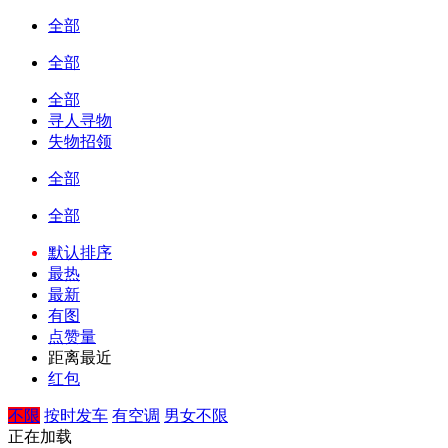
全部
全部
全部
寻人寻物
失物招领
全部
全部
默认排序
最热
最新
有图
点赞量
距离最近
红包
不限
按时发车
有空调
男女不限
正在加载