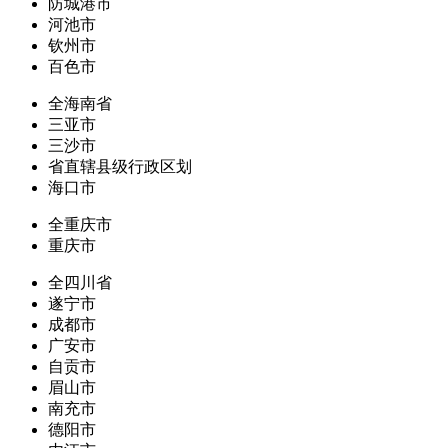
防城港市
河池市
钦州市
百色市
全海南省
三亚市
三沙市
省直辖县级行政区划
海口市
全重庆市
重庆市
全四川省
遂宁市
成都市
广安市
自贡市
眉山市
南充市
德阳市