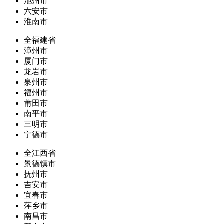
池州市
六安市
淮南市
全福建省
漳州市
厦门市
龙岩市
泉州市
福州市
莆田市
南平市
三明市
宁德市
全江西省
景德镇市
抚州市
吉安市
宜春市
萍乡市
南昌市