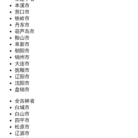
本溪市
营口市
铁岭市
丹东市
葫芦岛市
鞍山市
阜新市
朝阳市
锦州市
大连市
抚顺市
辽阳市
沈阳市
盘锦市
全吉林省
白城市
白山市
四平市
松原市
辽源市