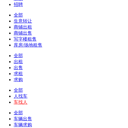
招聘
全部
生意转让
商铺出租
商铺出售
写字楼租售
库房/场地租售
全部
出租
出售
求租
求购
全部
人找车
车找人
全部
车辆出售
车辆求购