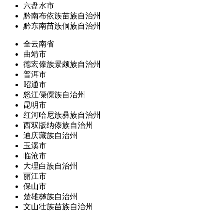
六盘水市
黔南布依族苗族自治州
黔东南苗族侗族自治州
全云南省
曲靖市
德宏傣族景颇族自治州
普洱市
昭通市
怒江傈僳族自治州
昆明市
红河哈尼族彝族自治州
西双版纳傣族自治州
迪庆藏族自治州
玉溪市
临沧市
大理白族自治州
丽江市
保山市
楚雄彝族自治州
文山壮族苗族自治州