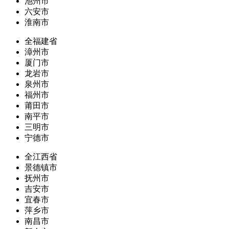
池州市
六安市
淮南市
全福建省
漳州市
厦门市
龙岩市
泉州市
福州市
莆田市
南平市
三明市
宁德市
全江西省
景德镇市
抚州市
吉安市
宜春市
萍乡市
南昌市