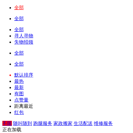
全部
全部
全部
寻人寻物
失物招领
全部
全部
默认排序
最热
最新
有图
点赞量
距离最近
红包
不限
随叫随到
跑腿服务
家政搬家
生活配送
维修服务
正在加载