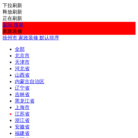
下拉刷新
释放刷新
正在刷新
返回
搜索
家政装修
徐州市
家政装修
默认排序
全部
北京市
天津市
河北省
山西省
内蒙古自治区
辽宁省
吉林省
黑龙江省
上海市
江苏省
浙江省
安徽省
福建省