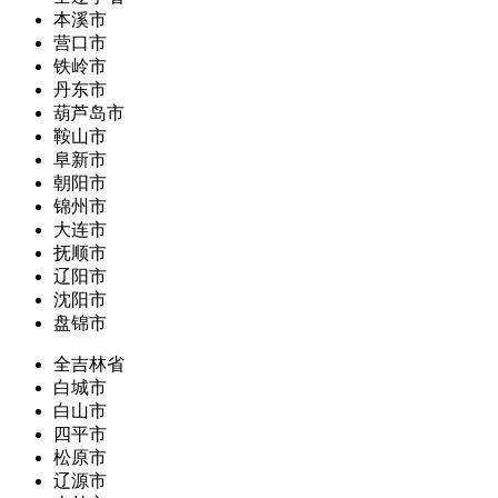
本溪市
营口市
铁岭市
丹东市
葫芦岛市
鞍山市
阜新市
朝阳市
锦州市
大连市
抚顺市
辽阳市
沈阳市
盘锦市
全吉林省
白城市
白山市
四平市
松原市
辽源市