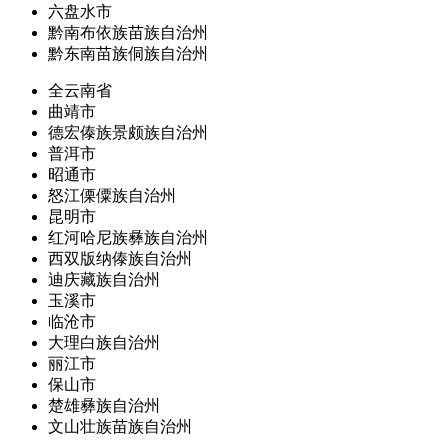
六盘水市
黔南布依族苗族自治州
黔东南苗族侗族自治州
全云南省
曲靖市
德宏傣族景颇族自治州
普洱市
昭通市
怒江傈僳族自治州
昆明市
红河哈尼族彝族自治州
西双版纳傣族自治州
迪庆藏族自治州
玉溪市
临沧市
大理白族自治州
丽江市
保山市
楚雄彝族自治州
文山壮族苗族自治州