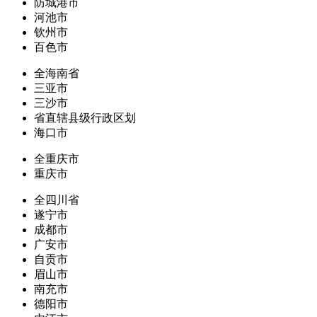
防城港市
河池市
钦州市
百色市
全海南省
三亚市
三沙市
省直辖县级行政区划
海口市
全重庆市
重庆市
全四川省
遂宁市
成都市
广安市
自贡市
眉山市
南充市
德阳市