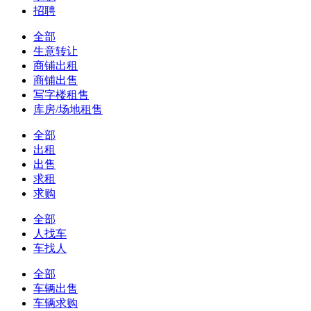
招聘
全部
生意转让
商铺出租
商铺出售
写字楼租售
库房/场地租售
全部
出租
出售
求租
求购
全部
人找车
车找人
全部
车辆出售
车辆求购