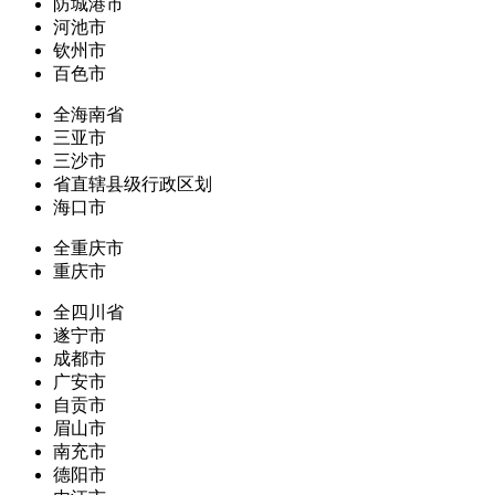
防城港市
河池市
钦州市
百色市
全海南省
三亚市
三沙市
省直辖县级行政区划
海口市
全重庆市
重庆市
全四川省
遂宁市
成都市
广安市
自贡市
眉山市
南充市
德阳市