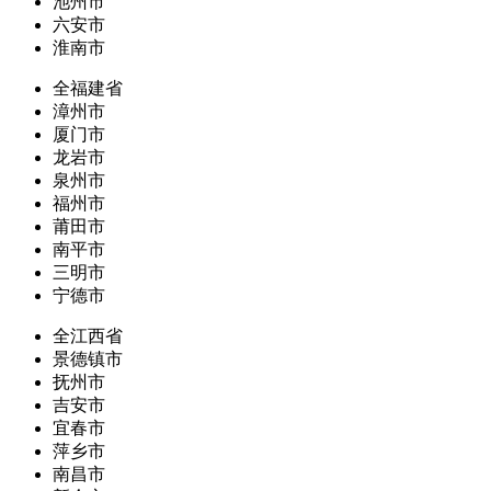
池州市
六安市
淮南市
全福建省
漳州市
厦门市
龙岩市
泉州市
福州市
莆田市
南平市
三明市
宁德市
全江西省
景德镇市
抚州市
吉安市
宜春市
萍乡市
南昌市