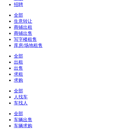
招聘
全部
生意转让
商铺出租
商铺出售
写字楼租售
库房/场地租售
全部
出租
出售
求租
求购
全部
人找车
车找人
全部
车辆出售
车辆求购