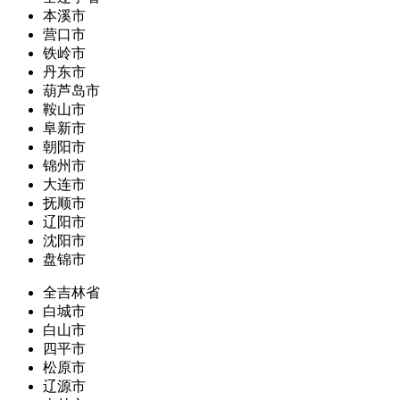
本溪市
营口市
铁岭市
丹东市
葫芦岛市
鞍山市
阜新市
朝阳市
锦州市
大连市
抚顺市
辽阳市
沈阳市
盘锦市
全吉林省
白城市
白山市
四平市
松原市
辽源市