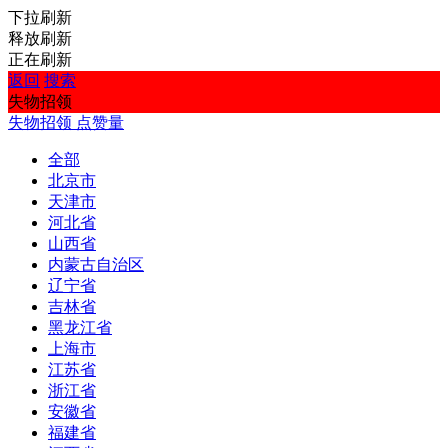
下拉刷新
释放刷新
正在刷新
返回
搜索
失物招领
失物招领
点赞量
全部
北京市
天津市
河北省
山西省
内蒙古自治区
辽宁省
吉林省
黑龙江省
上海市
江苏省
浙江省
安徽省
福建省