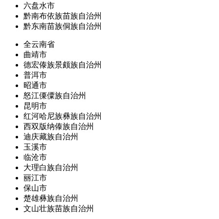
六盘水市
黔南布依族苗族自治州
黔东南苗族侗族自治州
全云南省
曲靖市
德宏傣族景颇族自治州
普洱市
昭通市
怒江傈僳族自治州
昆明市
红河哈尼族彝族自治州
西双版纳傣族自治州
迪庆藏族自治州
玉溪市
临沧市
大理白族自治州
丽江市
保山市
楚雄彝族自治州
文山壮族苗族自治州