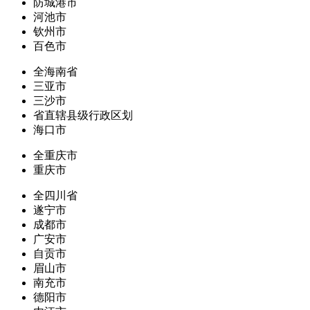
防城港市
河池市
钦州市
百色市
全海南省
三亚市
三沙市
省直辖县级行政区划
海口市
全重庆市
重庆市
全四川省
遂宁市
成都市
广安市
自贡市
眉山市
南充市
德阳市