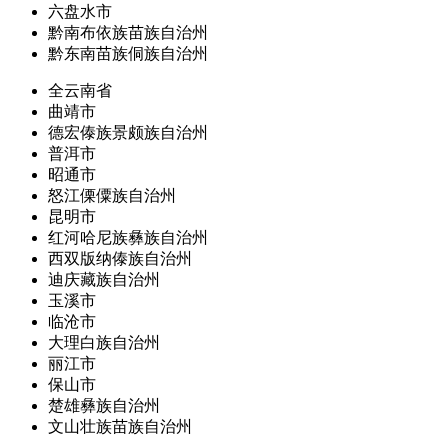
六盘水市
黔南布依族苗族自治州
黔东南苗族侗族自治州
全云南省
曲靖市
德宏傣族景颇族自治州
普洱市
昭通市
怒江傈僳族自治州
昆明市
红河哈尼族彝族自治州
西双版纳傣族自治州
迪庆藏族自治州
玉溪市
临沧市
大理白族自治州
丽江市
保山市
楚雄彝族自治州
文山壮族苗族自治州