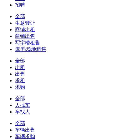
招聘
全部
生意转让
商铺出租
商铺出售
写字楼租售
库房/场地租售
全部
出租
出售
求租
求购
全部
人找车
车找人
全部
车辆出售
车辆求购