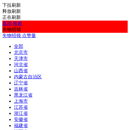
下拉刷新
释放刷新
正在刷新
返回
搜索
失物招领
失物招领
点赞量
全部
北京市
天津市
河北省
山西省
内蒙古自治区
辽宁省
吉林省
黑龙江省
上海市
江苏省
浙江省
安徽省
福建省