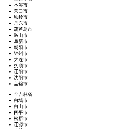
本溪市
营口市
铁岭市
丹东市
葫芦岛市
鞍山市
阜新市
朝阳市
锦州市
大连市
抚顺市
辽阳市
沈阳市
盘锦市
全吉林省
白城市
白山市
四平市
松原市
辽源市