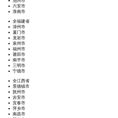
池州市
六安市
淮南市
全福建省
漳州市
厦门市
龙岩市
泉州市
福州市
莆田市
南平市
三明市
宁德市
全江西省
景德镇市
抚州市
吉安市
宜春市
萍乡市
南昌市