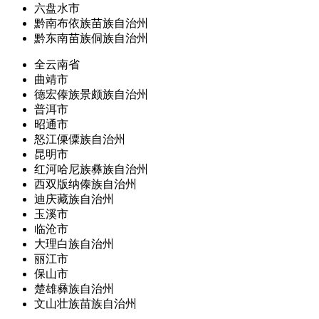
六盘水市
黔南布依族苗族自治州
黔东南苗族侗族自治州
全云南省
曲靖市
德宏傣族景颇族自治州
普洱市
昭通市
怒江傈僳族自治州
昆明市
红河哈尼族彝族自治州
西双版纳傣族自治州
迪庆藏族自治州
玉溪市
临沧市
大理白族自治州
丽江市
保山市
楚雄彝族自治州
文山壮族苗族自治州