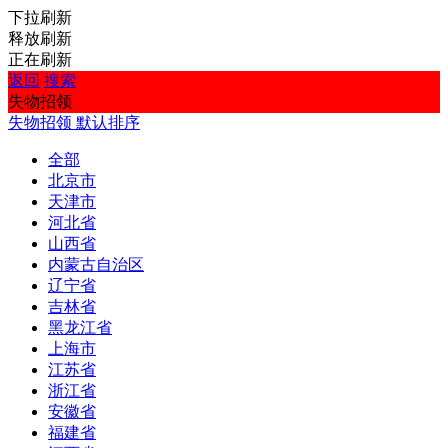
下拉刷新
释放刷新
正在刷新
返回
搜索
失物招领
失物招领
默认排序
全部
北京市
天津市
河北省
山西省
内蒙古自治区
辽宁省
吉林省
黑龙江省
上海市
江苏省
浙江省
安徽省
福建省