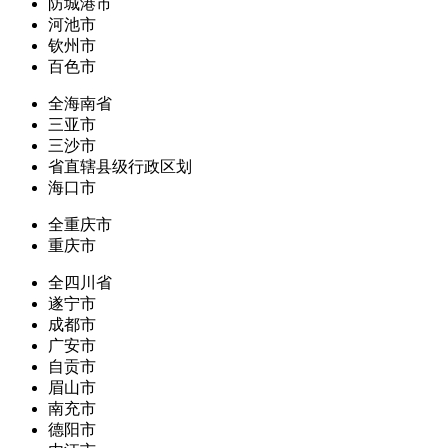
防城港市
河池市
钦州市
百色市
全海南省
三亚市
三沙市
省直辖县级行政区划
海口市
全重庆市
重庆市
全四川省
遂宁市
成都市
广安市
自贡市
眉山市
南充市
德阳市