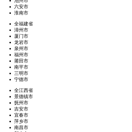
池州市
六安市
淮南市
全福建省
漳州市
厦门市
龙岩市
泉州市
福州市
莆田市
南平市
三明市
宁德市
全江西省
景德镇市
抚州市
吉安市
宜春市
萍乡市
南昌市