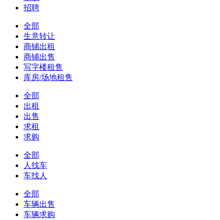
招聘
全部
生意转让
商铺出租
商铺出售
写字楼租售
库房/场地租售
全部
出租
出售
求租
求购
全部
人找车
车找人
全部
车辆出售
车辆求购