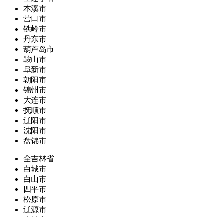
本溪市
营口市
铁岭市
丹东市
葫芦岛市
鞍山市
阜新市
朝阳市
锦州市
大连市
抚顺市
辽阳市
沈阳市
盘锦市
全吉林省
白城市
白山市
四平市
松原市
辽源市