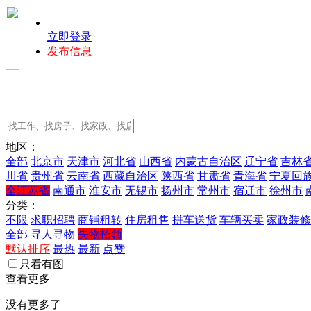
立即登录
发布信息
地区：
全部
北京市
天津市
河北省
山西省
内蒙古自治区
辽宁省
吉林
川省
贵州省
云南省
西藏自治区
陕西省
甘肃省
青海省
宁夏回
全江苏省
南通市
淮安市
无锡市
扬州市
常州市
宿迁市
徐州市
分类：
不限
求职招聘
商铺租转
住房租售
拼车送货
车辆买卖
家政装修
全部
寻人寻物
失物招领
默认排序
最热
最新
点赞
只看有图
查看更多
没有更多了