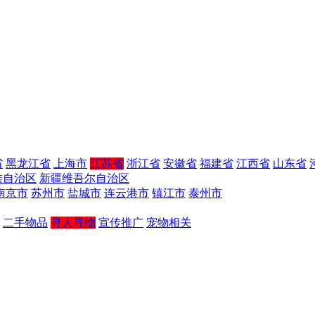
省
黑龙江省
上海市
江苏省
浙江省
安徽省
福建省
江西省
山东省
族自治区
新疆维吾尔自治区
南京市
苏州市
盐城市
连云港市
镇江市
泰州市
二手物品
寻人寻物
宣传推广
宠物相关