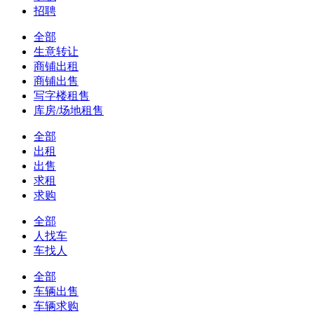
招聘
全部
生意转让
商铺出租
商铺出售
写字楼租售
库房/场地租售
全部
出租
出售
求租
求购
全部
人找车
车找人
全部
车辆出售
车辆求购