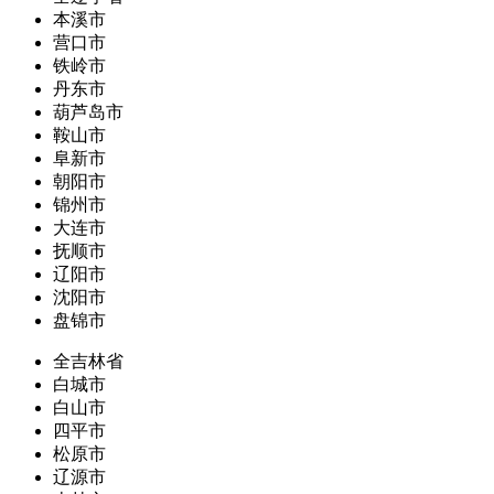
本溪市
营口市
铁岭市
丹东市
葫芦岛市
鞍山市
阜新市
朝阳市
锦州市
大连市
抚顺市
辽阳市
沈阳市
盘锦市
全吉林省
白城市
白山市
四平市
松原市
辽源市