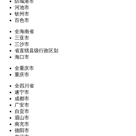
防城港市
河池市
钦州市
百色市
全海南省
三亚市
三沙市
省直辖县级行政区划
海口市
全重庆市
重庆市
全四川省
遂宁市
成都市
广安市
自贡市
眉山市
南充市
德阳市