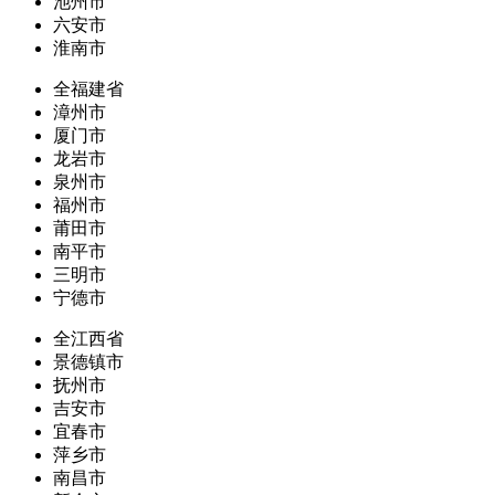
池州市
六安市
淮南市
全福建省
漳州市
厦门市
龙岩市
泉州市
福州市
莆田市
南平市
三明市
宁德市
全江西省
景德镇市
抚州市
吉安市
宜春市
萍乡市
南昌市