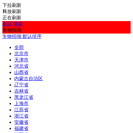
下拉刷新
释放刷新
正在刷新
返回
搜索
失物招领
失物招领
默认排序
全部
北京市
天津市
河北省
山西省
内蒙古自治区
辽宁省
吉林省
黑龙江省
上海市
江苏省
浙江省
安徽省
福建省