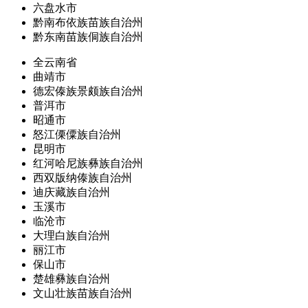
六盘水市
黔南布依族苗族自治州
黔东南苗族侗族自治州
全云南省
曲靖市
德宏傣族景颇族自治州
普洱市
昭通市
怒江傈僳族自治州
昆明市
红河哈尼族彝族自治州
西双版纳傣族自治州
迪庆藏族自治州
玉溪市
临沧市
大理白族自治州
丽江市
保山市
楚雄彝族自治州
文山壮族苗族自治州