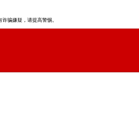
有诈骗嫌疑，请提⾼警惕。