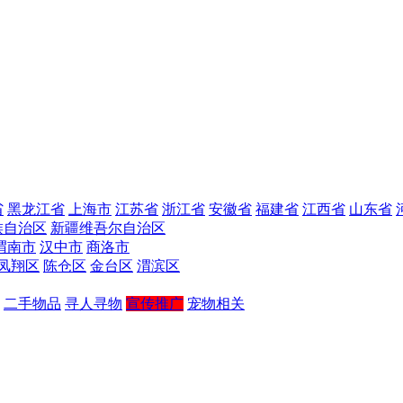
省
黑龙江省
上海市
江苏省
浙江省
安徽省
福建省
江西省
山东省
族自治区
新疆维吾尔自治区
渭南市
汉中市
商洛市
凤翔区
陈仓区
金台区
渭滨区
二手物品
寻人寻物
宣传推广
宠物相关