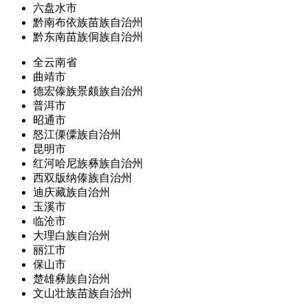
六盘水市
黔南布依族苗族自治州
黔东南苗族侗族自治州
全云南省
曲靖市
德宏傣族景颇族自治州
普洱市
昭通市
怒江傈僳族自治州
昆明市
红河哈尼族彝族自治州
西双版纳傣族自治州
迪庆藏族自治州
玉溪市
临沧市
大理白族自治州
丽江市
保山市
楚雄彝族自治州
文山壮族苗族自治州