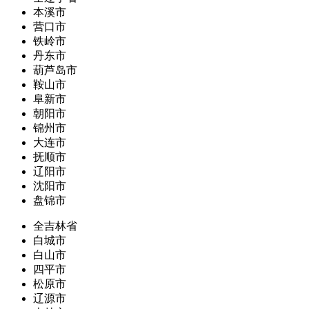
本溪市
营口市
铁岭市
丹东市
葫芦岛市
鞍山市
阜新市
朝阳市
锦州市
大连市
抚顺市
辽阳市
沈阳市
盘锦市
全吉林省
白城市
白山市
四平市
松原市
辽源市