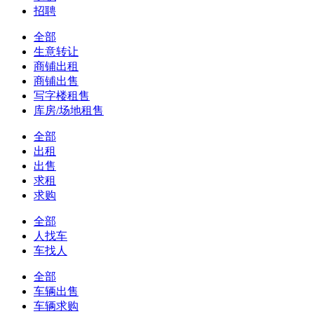
招聘
全部
生意转让
商铺出租
商铺出售
写字楼租售
库房/场地租售
全部
出租
出售
求租
求购
全部
人找车
车找人
全部
车辆出售
车辆求购