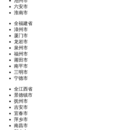
池州市
六安市
淮南市
全福建省
漳州市
厦门市
龙岩市
泉州市
福州市
莆田市
南平市
三明市
宁德市
全江西省
景德镇市
抚州市
吉安市
宜春市
萍乡市
南昌市