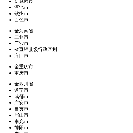
防城港市
河池市
钦州市
百色市
全海南省
三亚市
三沙市
省直辖县级行政区划
海口市
全重庆市
重庆市
全四川省
遂宁市
成都市
广安市
自贡市
眉山市
南充市
德阳市