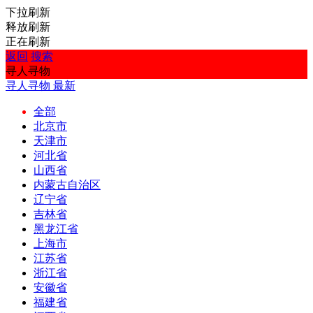
下拉刷新
释放刷新
正在刷新
返回
搜索
寻人寻物
寻人寻物
最新
全部
北京市
天津市
河北省
山西省
内蒙古自治区
辽宁省
吉林省
黑龙江省
上海市
江苏省
浙江省
安徽省
福建省