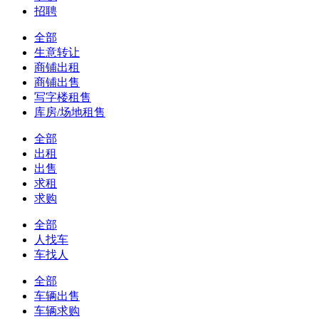
招聘
全部
生意转让
商铺出租
商铺出售
写字楼租售
库房/场地租售
全部
出租
出售
求租
求购
全部
人找车
车找人
全部
车辆出售
车辆求购