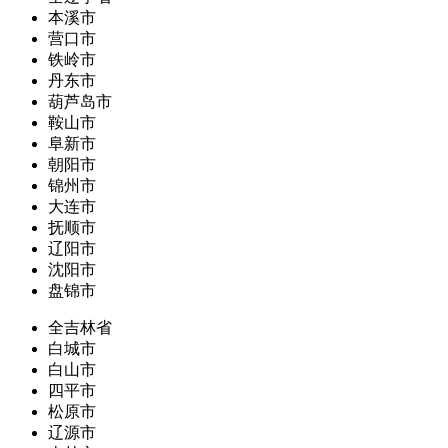
本溪市
营口市
铁岭市
丹东市
葫芦岛市
鞍山市
阜新市
朝阳市
锦州市
大连市
抚顺市
辽阳市
沈阳市
盘锦市
全吉林省
白城市
白山市
四平市
松原市
辽源市