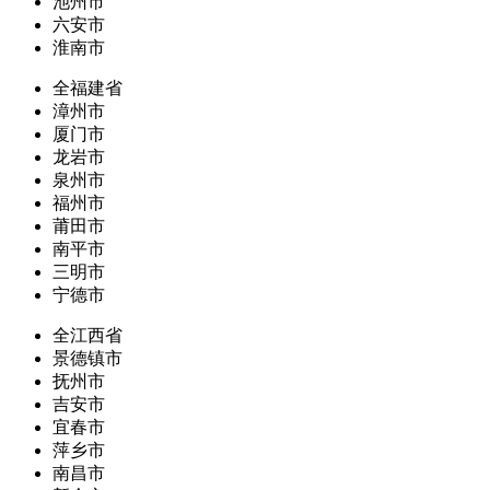
池州市
六安市
淮南市
全福建省
漳州市
厦门市
龙岩市
泉州市
福州市
莆田市
南平市
三明市
宁德市
全江西省
景德镇市
抚州市
吉安市
宜春市
萍乡市
南昌市