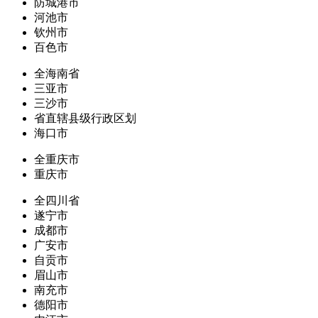
防城港市
河池市
钦州市
百色市
全海南省
三亚市
三沙市
省直辖县级行政区划
海口市
全重庆市
重庆市
全四川省
遂宁市
成都市
广安市
自贡市
眉山市
南充市
德阳市