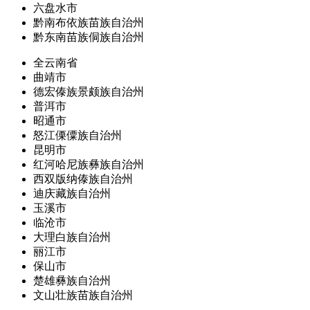
六盘水市
黔南布依族苗族自治州
黔东南苗族侗族自治州
全云南省
曲靖市
德宏傣族景颇族自治州
普洱市
昭通市
怒江傈僳族自治州
昆明市
红河哈尼族彝族自治州
西双版纳傣族自治州
迪庆藏族自治州
玉溪市
临沧市
大理白族自治州
丽江市
保山市
楚雄彝族自治州
文山壮族苗族自治州