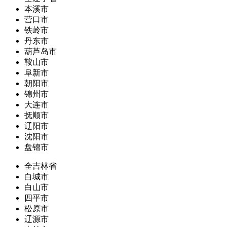
本溪市
营口市
铁岭市
丹东市
葫芦岛市
鞍山市
阜新市
朝阳市
锦州市
大连市
抚顺市
辽阳市
沈阳市
盘锦市
全吉林省
白城市
白山市
四平市
松原市
辽源市