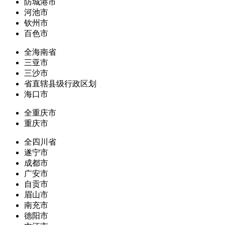
防城港市
河池市
钦州市
百色市
全海南省
三亚市
三沙市
省直辖县级行政区划
海口市
全重庆市
重庆市
全四川省
遂宁市
成都市
广安市
自贡市
眉山市
南充市
德阳市