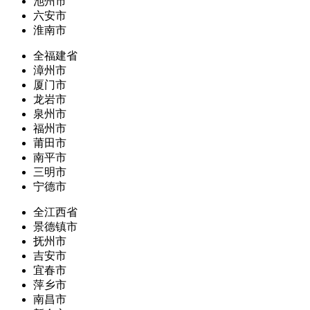
池州市
六安市
淮南市
全福建省
漳州市
厦门市
龙岩市
泉州市
福州市
莆田市
南平市
三明市
宁德市
全江西省
景德镇市
抚州市
吉安市
宜春市
萍乡市
南昌市