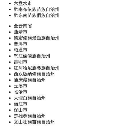
六盘水市
黔南布依族苗族自治州
黔东南苗族侗族自治州
全云南省
曲靖市
德宏傣族景颇族自治州
普洱市
昭通市
怒江傈僳族自治州
昆明市
红河哈尼族彝族自治州
西双版纳傣族自治州
迪庆藏族自治州
玉溪市
临沧市
大理白族自治州
丽江市
保山市
楚雄彝族自治州
文山壮族苗族自治州