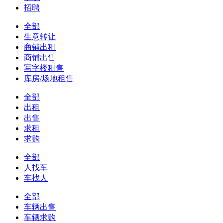
招聘
全部
生意转让
商铺出租
商铺出售
写字楼租售
库房/场地租售
全部
出租
出售
求租
求购
全部
人找车
车找人
全部
车辆出售
车辆求购