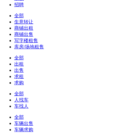
招聘
全部
生意转让
商铺出租
商铺出售
写字楼租售
库房/场地租售
全部
出租
出售
求租
求购
全部
人找车
车找人
全部
车辆出售
车辆求购