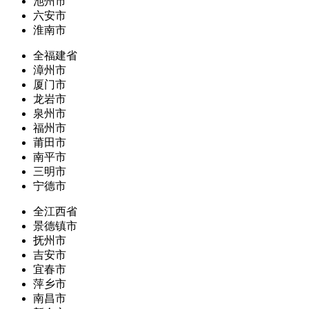
池州市
六安市
淮南市
全福建省
漳州市
厦门市
龙岩市
泉州市
福州市
莆田市
南平市
三明市
宁德市
全江西省
景德镇市
抚州市
吉安市
宜春市
萍乡市
南昌市