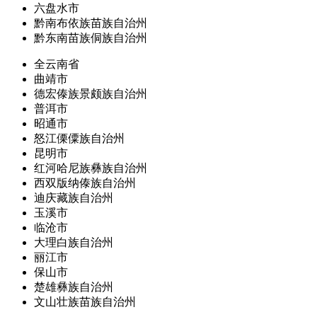
六盘水市
黔南布依族苗族自治州
黔东南苗族侗族自治州
全云南省
曲靖市
德宏傣族景颇族自治州
普洱市
昭通市
怒江傈僳族自治州
昆明市
红河哈尼族彝族自治州
西双版纳傣族自治州
迪庆藏族自治州
玉溪市
临沧市
大理白族自治州
丽江市
保山市
楚雄彝族自治州
文山壮族苗族自治州