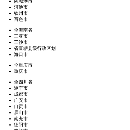
防城港市
河池市
钦州市
百色市
全海南省
三亚市
三沙市
省直辖县级行政区划
海口市
全重庆市
重庆市
全四川省
遂宁市
成都市
广安市
自贡市
眉山市
南充市
德阳市