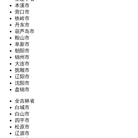
本溪市
营口市
铁岭市
丹东市
葫芦岛市
鞍山市
阜新市
朝阳市
锦州市
大连市
抚顺市
辽阳市
沈阳市
盘锦市
全吉林省
白城市
白山市
四平市
松原市
辽源市