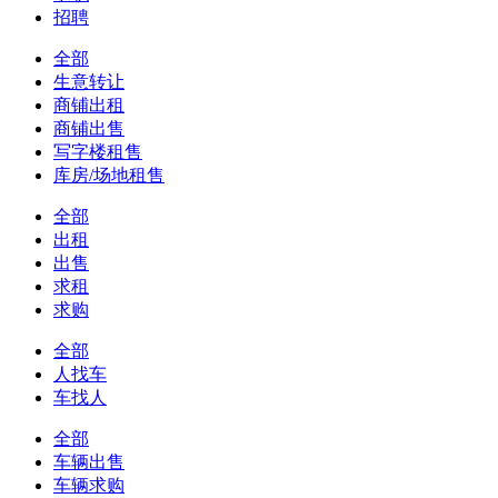
招聘
全部
生意转让
商铺出租
商铺出售
写字楼租售
库房/场地租售
全部
出租
出售
求租
求购
全部
人找车
车找人
全部
车辆出售
车辆求购