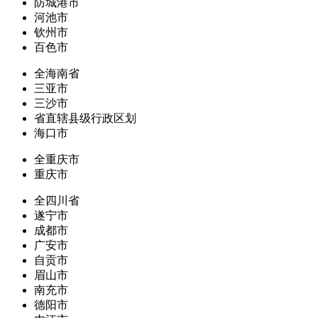
防城港市
河池市
钦州市
百色市
全海南省
三亚市
三沙市
省直辖县级行政区划
海口市
全重庆市
重庆市
全四川省
遂宁市
成都市
广安市
自贡市
眉山市
南充市
德阳市