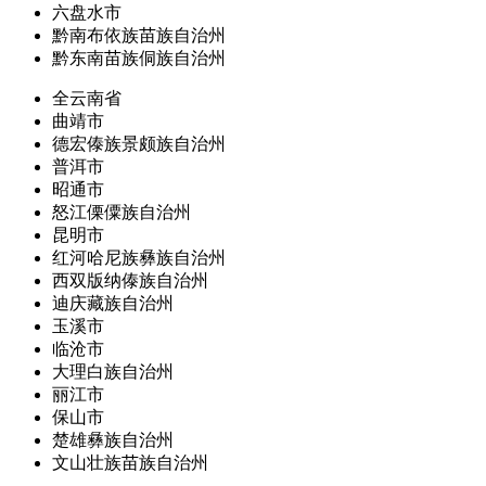
六盘水市
黔南布依族苗族自治州
黔东南苗族侗族自治州
全云南省
曲靖市
德宏傣族景颇族自治州
普洱市
昭通市
怒江傈僳族自治州
昆明市
红河哈尼族彝族自治州
西双版纳傣族自治州
迪庆藏族自治州
玉溪市
临沧市
大理白族自治州
丽江市
保山市
楚雄彝族自治州
文山壮族苗族自治州