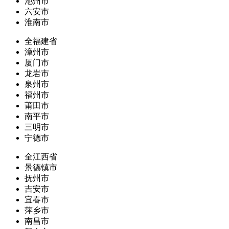
池州市
六安市
淮南市
全福建省
漳州市
厦门市
龙岩市
泉州市
福州市
莆田市
南平市
三明市
宁德市
全江西省
景德镇市
抚州市
吉安市
宜春市
萍乡市
南昌市