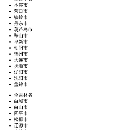
本溪市
营口市
铁岭市
丹东市
葫芦岛市
鞍山市
阜新市
朝阳市
锦州市
大连市
抚顺市
辽阳市
沈阳市
盘锦市
全吉林省
白城市
白山市
四平市
松原市
辽源市