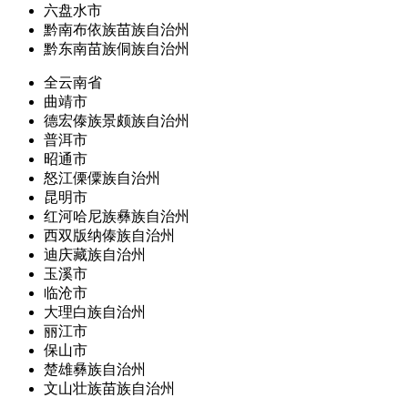
六盘水市
黔南布依族苗族自治州
黔东南苗族侗族自治州
全云南省
曲靖市
德宏傣族景颇族自治州
普洱市
昭通市
怒江傈僳族自治州
昆明市
红河哈尼族彝族自治州
西双版纳傣族自治州
迪庆藏族自治州
玉溪市
临沧市
大理白族自治州
丽江市
保山市
楚雄彝族自治州
文山壮族苗族自治州