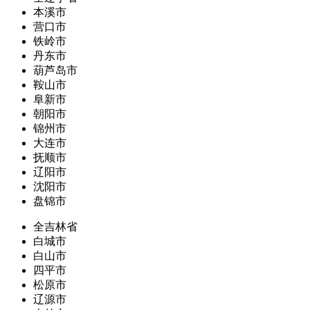
本溪市
营口市
铁岭市
丹东市
葫芦岛市
鞍山市
阜新市
朝阳市
锦州市
大连市
抚顺市
辽阳市
沈阳市
盘锦市
全吉林省
白城市
白山市
四平市
松原市
辽源市