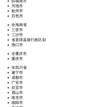
防城港市
河池市
钦州市
百色市
全海南省
三亚市
三沙市
省直辖县级行政区划
海口市
全重庆市
重庆市
全四川省
遂宁市
成都市
广安市
自贡市
眉山市
南充市
德阳市