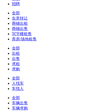
招聘
全部
生意转让
商铺出租
商铺出售
写字楼租售
库房/场地租售
全部
出租
出售
求租
求购
全部
人找车
车找人
全部
车辆出售
车辆求购