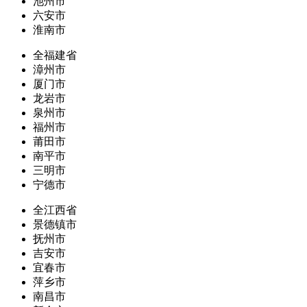
池州市
六安市
淮南市
全福建省
漳州市
厦门市
龙岩市
泉州市
福州市
莆田市
南平市
三明市
宁德市
全江西省
景德镇市
抚州市
吉安市
宜春市
萍乡市
南昌市